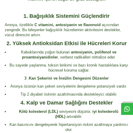
1.
Bağışıklık Sistemini Güçlendirir
Aronya, özellikle
C vitamini, antosiyanin ve flavonoid
açısından
zengindir. Bu bileşenler bağışıklık hücrelerinin aktivitesini destekler,
vücut direncini artırır.
2.
Yüksek Antioksidan Etkisi ile Hücreleri Korur
Kabuklarında yoğun bulunan
antosiyanin, polifenol ve
proantosiyanidinler
, serbest radikalleri nötralize eder.
Bu sayede yaşlanma, toksin birikimi ve bazı kronik hastalıklara karşı
hücresel koruma sağlar.
3
.
Kan Şekerini ve İnsülin Dengesini Düzenler
Aronya özünün kan şekeri seviyelerini dengeleme potansiyeli vardır.
Tip 2 diyabet riskinin azaltılmasında destekleyici olabilir.
4.
Kalp ve Damar Sağlığını Destekler
Kötü kolesterol (LDL)
seviyesini düşürür,
iyi kolesterolü
(HDL)
artırabilir.
Kan basıncını dengeleyerek hipertansiyon riskini azaltmaya yardımcı
olur.