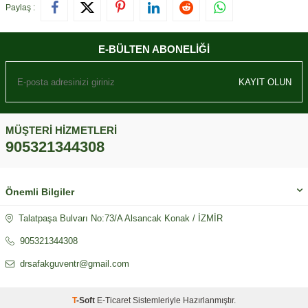
Paylaş :
E-BÜLTEN ABONELIĞI
KAYIT OLUN
MÜŞTERI HIZMETLERI
905321344308
Önemli Bilgiler
Talatpaşa Bulvarı No:73/A Alsancak Konak / İZMİR
905321344308
drsafakguventr@gmail.com
T
-Soft
E-Ticaret
Sistemleriyle Hazırlanmıştır.