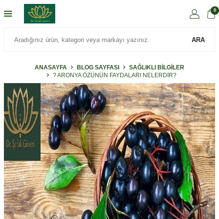
0
ARA
ANASAYFA
BLOG SAYFASI
SAĞLIKLI BILGILER
? ARONYA ÖZÜNÜN FAYDALARI NELERDİR?