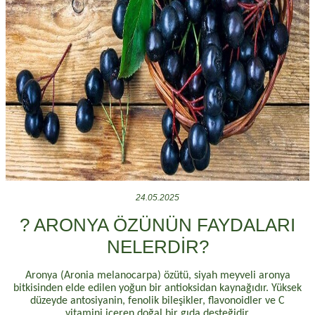
24.05.2025
? ARONYA ÖZÜNÜN FAYDALARI
NELERDİR?
Aronya (Aronia melanocarpa) özütü, siyah meyveli aronya
bitkisinden elde edilen yoğun bir antioksidan kaynağıdır. Yüksek
düzeyde antosiyanin, fenolik bileşikler, flavonoidler ve C
vitamini içeren doğal bir gıda desteğidir.