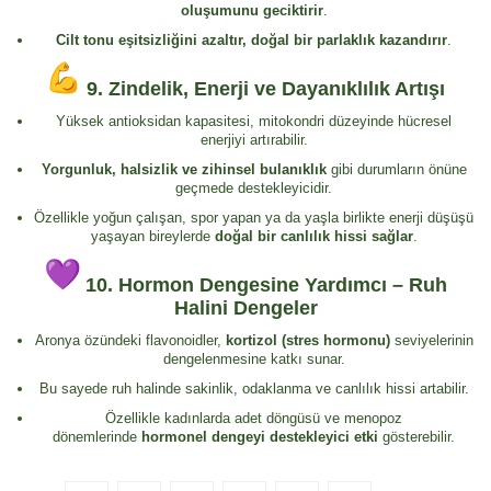
oluşumunu geciktirir
.
Cilt tonu eşitsizliğini azaltır, doğal bir parlaklık kazandırır
.
9.
Zindelik, Enerji ve Dayanıklılık Artışı
Yüksek antioksidan kapasitesi, mitokondri düzeyinde hücresel
enerjiyi artırabilir.
Yorgunluk, halsizlik ve zihinsel bulanıklık
gibi durumların önüne
geçmede destekleyicidir.
Özellikle yoğun çalışan, spor yapan ya da yaşla birlikte enerji düşüşü
yaşayan bireylerde
doğal bir canlılık hissi sağlar
.
10.
Hormon Dengesine Yardımcı – Ruh
Halini Dengeler
Aronya özündeki flavonoidler,
kortizol (stres hormonu)
seviyelerinin
dengelenmesine katkı sunar.
Bu sayede ruh halinde sakinlik, odaklanma ve canlılık hissi artabilir.
Özellikle kadınlarda adet döngüsü ve menopoz
dönemlerinde
hormonel dengeyi destekleyici etki
gösterebilir.