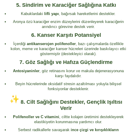
5.
Sindirim ve Karaciğer Sağlığına Katkı
Kabuklardaki
lifli yapı
, bağırsak hareketlerini destekler.
Aronya özü karaciğer enzim düzeylerini düzenleyerek karaciğerin
arındırıcı görevine destek verir.
6.
Kanser Karşıtı Potansiyel
İçerdiği
antikanserojen polifenoller
, bazı çalışmalarda özellikle
kolon, meme ve karaciğer kanser hücreleri üzerinde baskılayıcı etki
göstermiştir (destekleyici olarak).
7.
Göz Sağlığı ve Hafıza Güçlendirme
Antosiyaninler
, göz retinasını korur ve makula dejenerasyonuna
karşı faydalıdır.
Beyin hücrelerinde oksidatif stresin azaltılması yoluyla bilişsel
fonksiyonlar desteklenir.
8.
Cilt Sağlığını Destekler, Gençlik Işıltısı
Verir
Polifenoller ve C vitamini
, ciltte kolajen üretimini destekleyerek
elastikiyetin korunmasına yardımcı olur.
Serbest radikallerle savaşarak
ince çizgi ve kırışıklıkların