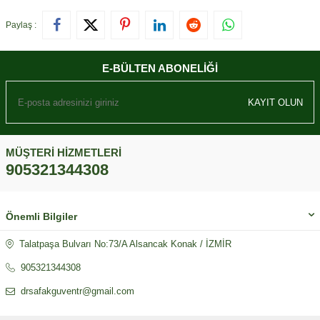
Paylaş :
E-BÜLTEN ABONELIĞI
KAYIT OLUN
MÜŞTERI HIZMETLERI
905321344308
Önemli Bilgiler
Talatpaşa Bulvarı No:73/A Alsancak Konak / İZMİR
905321344308
drsafakguventr@gmail.com