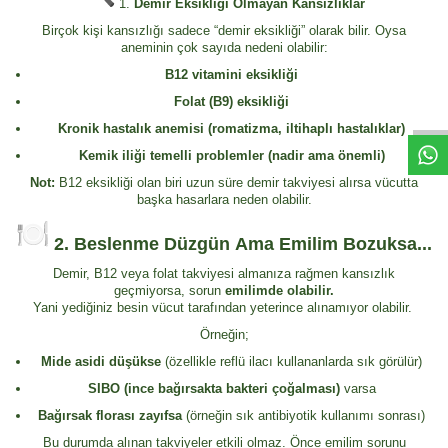
1.
Demir Eksikliği Olmayan Kansızlıklar
Birçok kişi kansızlığı sadece “demir eksikliği” olarak bilir. Oysa
aneminin çok sayıda nedeni olabilir:
B12 vitamini eksikliği
Folat (B9) eksikliği
Kronik hastalık anemisi (romatizma, iltihaplı hastalıklar)
Kemik iliği temelli problemler (nadir ama önemli)
Not:
B12 eksikliği olan biri uzun süre demir takviyesi alırsa vücutta
başka hasarlara neden olabilir.
2.
Beslenme Düzgün Ama Emilim Bozuksa...
Demir, B12 veya folat takviyesi almanıza rağmen kansızlık
geçmiyorsa, sorun
emilimde olabilir.
Yani yediğiniz besin vücut tarafından yeterince alınamıyor olabilir.
Örneğin;
Mide asidi düşükse
(özellikle reflü ilacı kullananlarda sık görülür)
SIBO (ince bağırsakta bakteri çoğalması)
varsa
Bağırsak florası zayıfsa
(örneğin sık antibiyotik kullanımı sonrası)
Bu durumda alınan takviyeler etkili olmaz. Önce emilim sorunu