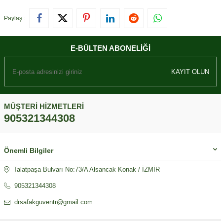
Paylaş :
E-BÜLTEN ABONELIĞI
KAYIT OLUN
MÜŞTERI HIZMETLERI
905321344308
Önemli Bilgiler
Talatpaşa Bulvarı No:73/A Alsancak Konak / İZMİR
905321344308
drsafakguventr@gmail.com