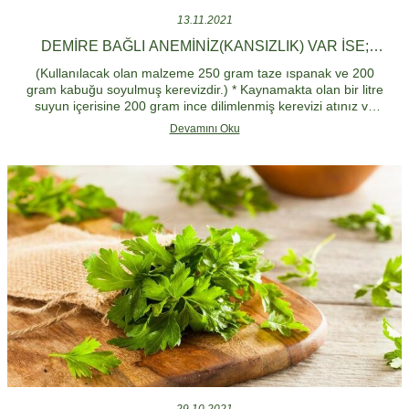
13.11.2021
DEMIRE BAĞLI ANEMINIZ(KANSIZLIK) VAR İSE;
KEREVIZ - ISPANAK KÜRÜ
(Kullanılacak olan malzeme 250 gram taze ıspanak ve 200
gram kabuğu soyulmuş kerevizdir.) * Kaynamakta olan bir litre
suyun içerisine 200 gram ince dilimlenmiş kerevizi atınız ve
ağzı kapalı olarak kısık ateşte on dakika haşlayınız. * On
Devamını Oku
dakika tamamlandıktan sonra üzerine 250 gram ıspanağı ilave
ediniz ve yine ağzı kapalı olarak beş dakika daha haşlamaya
devam ediniz.
29.10.2021