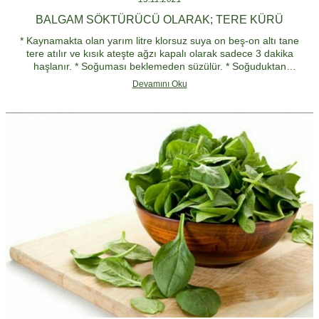
BALGAM SÖKTÜRÜCÜ OLARAK; TERE KÜRÜ
* Kaynamakta olan yarım litre klorsuz suya on beş-on altı tane
tere atılır ve kısık ateşte ağzı kapalı olarak sadece 3 dakika
haşlanır. * Soğuması beklemeden süzülür. * Soğuduktan
sonra,aç karnına veya yemeklerden iki saat sonra sadece
Devamını Oku
haşlanmış suyunun tamamı içilir.