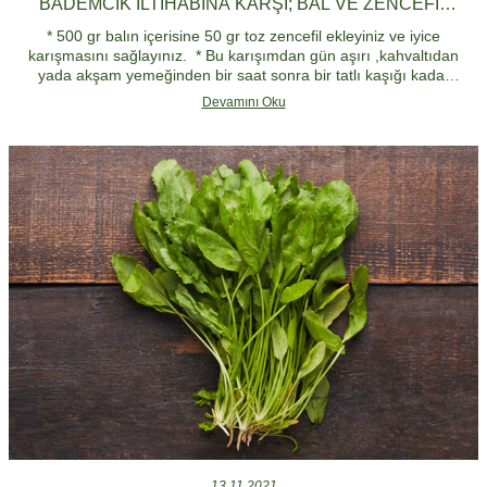
BADEMCIK İLTIHABINA KARŞI; BAL VE ZENCEFIL
KÜRÜ
* 500 gr balın içerisine 50 gr toz zencefil ekleyiniz ve iyice
karışmasını sağlayınız. * Bu karışımdan gün aşırı ,kahvaltıdan
yada akşam yemeğinden bir saat sonra bir tatlı kaşığı kadar
yutunuz.
Devamını Oku
13.11.2021